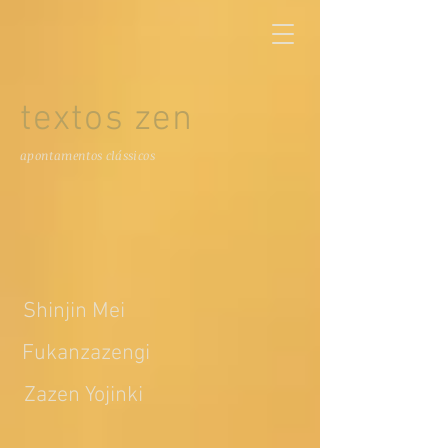
textos zen
apontamentos clássicos
Shinjin Mei
Fukanzazengi
Zazen Yojinki