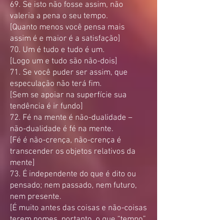
69. Se isto não fosse assim, não
valeria a pena o seu tempo.
[Quanto menos você pensa mais
assim é e maior é a satisfação]
70. Um é tudo e tudo é um.
[Logo um e tudo são não-dois]
71. Se você puder ser assim, que
especulação não terá fim.
[Sem se apoiar na superfície sua
tendência é ir fundo]
72. Fé na mente é não-dualidade –
não-dualidade é fé na mente.
[Fé é não-crença, não-crença é
transcender os objetos relativos da
mente]
73. É independente do que é dito ou
pensado; nem passado, nem futuro,
nem presente.
[É muito antes das coisas e não-coisas
terem nomes, portanto, o que “tempo”