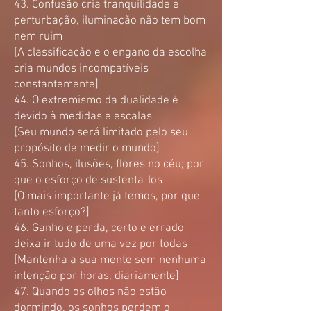
43. Confusão cria tranquilidade e
perturbação, iluminação não tem bom
nem ruim
[A classificação e o engano da escolha
cria mundos incompatíveis
constantemente]
44. O extremismo da dualidade é
devido à medidas e escalas
[Se
u mundo será limitado pelo seu
propósito de medir o mundo]
45. Sonhos, ilusões, flores no céu; por
que o esforço de sustenta-los
[O mais importante já temos, por que
tanto esforço?]
46. Ganho e perda, certo e errado –
deixa ir tudo de uma vez por todas
[Mantenha a sua mente sem nenhuma
intenção por horas, diariamente]
47. Quando os olhos não estão
dormindo, os sonhos perdem o