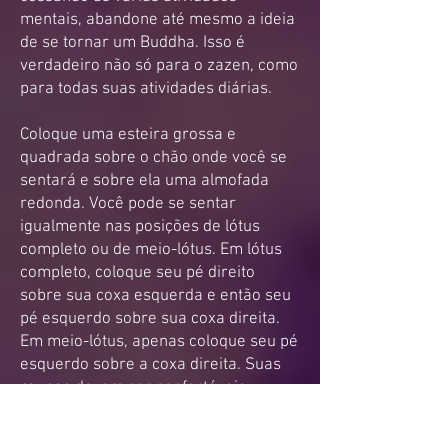
mentais, abandone até mesmo a ideia
de se tornar um Buddha. Isso é
verdadeiro não só para o zazen, como
para todas suas atividades diárias.
Coloque uma esteira grossa e
quadrada sobre o chão onde você se
sentará e sobre ela uma almofada
redonda. Você pode se sentar
igualmente nas posições de lótus
completo ou de meio-lótus. Em lótus
completo, coloque seu pé direito
sobre sua coxa esquerda e então seu
pé esquerdo sobre sua coxa direita.
Em meio-lótus, apenas coloque seu pé
esquerdo sobre a coxa direita. Suas
roupas devem ser confortáveis,
porém asseadas. Em seguida coloque
as costas de sua mão direita sobre