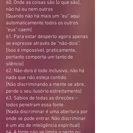
60. Onde as coisas são [o que são],
não há eu nem outros
[Quando não há mais um “eu” aqui
automaticamente todos os outros
“eus” caem]
61. Para estar desperto agora apenas
se expresse através de “não-dois”.
[Isso é impossível, praticamente,
portanto comporta um tanto de
silêncio]
62. Não-dois é todo inclusivo, não há
nada que não esteja contido.
[Não discriminando a mente se abre,
perde o seu ilusório estreitamento]
63. Sábios de todas as direções –
todos penetram essa fonte.
[Nada discriminar é uma abertura por
onde se pode entrar. Não discriminar
é um ato de inteligência espiritual]
64. A fonte não se limita a perto ou