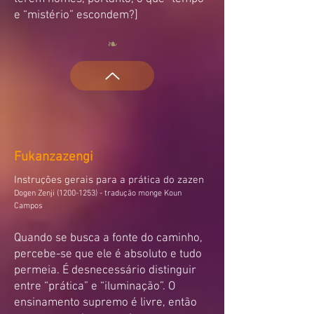
e “mistério” escondem?]
❧
Fukanzazengi
Instruções gerais para a prática do zazen
Dogen Zenji
(1200-1253)
- tradução monge Koun
Campos
Quando se busca a fo
nte do caminho,
percebe-se que ele é absoluto e tudo
permeia. É desnecessário distinguir
entre “prática” e “iluminação”. O
en
sinamento supremo é livre, então