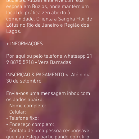
budistas. Atualmente vive com sua
esposa em Búzios, onde mantém um
local de prática zen aberto à
comunidade. Orienta a Sangha Flor de
Lótus no Rio de Janeiro e Região dos
Lagos.
+ INFORMAÇÕES
Por aqui ou pelo telefone whatsapp 21
9 8875 5918 - Vera Barradas
INSCRIÇÃO & PAGAMENTO <- Até o dia
30 de setembro
Envie-nos uma mensagem inbox com
os dados abaixo:
- Nome completo:
- Celular:
- Telefone fixo:
- Endereço completo:
- Contato de uma pessoa responsável,
que não esteja participando do retiro: