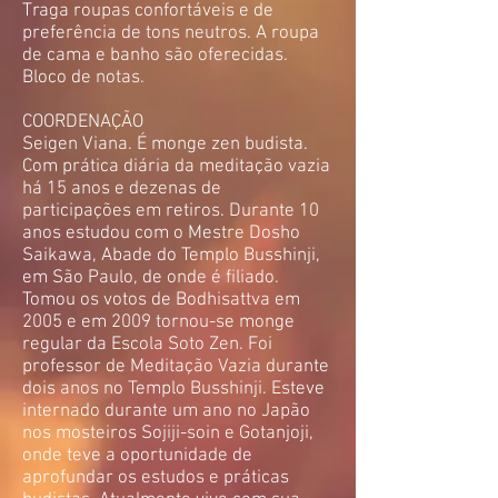
Traga roupas confortáveis e de
preferência de tons neutros. A roupa
de cama e banho são oferecidas.
Bloco de notas.
COORDENAÇÃO
Seigen Viana. É monge zen budista.
Com prática diária da meditação vazia
há 15 anos e dezenas de
participações em retiros. Durante 10
anos estudou com o Mestre Dosho
Saikawa, Abade do Templo Busshinji,
em São Paulo, de onde é filiado.
Tomou os votos de Bodhisattva em
2005 e em 2009 tornou-se monge
regular da Escola Soto Zen. Foi
professor de Meditação Vazia durante
dois anos no Templo Busshinji. Esteve
internado durante um ano no Japão
nos mosteiros Sojiji-soin e Gotanjoji,
onde teve a oportunidade de
aprofundar os estudos e práticas